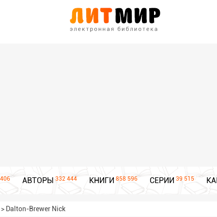
406
332 444
858 596
39 515
АВТОРЫ
КНИГИ
СЕРИИ
КА
>
Dalton-Brewer Nick