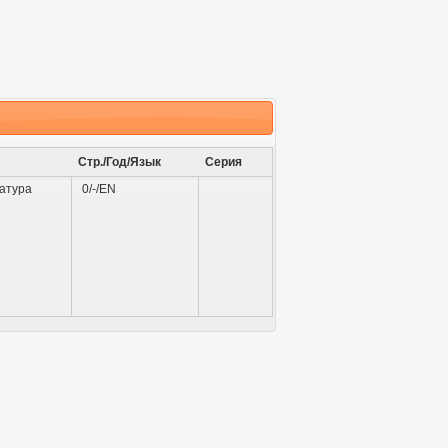
Стр./Год/Язык
Серия
атура
0/-/EN