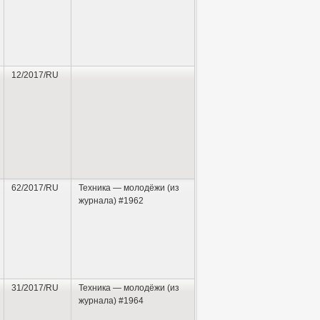
ал начальником отдела НИИ. Кандидат
— в Институте мировой экономики и
кует с 1958.
12/2017/RU
62/2017/RU
Техника — молодёжи (из
журнала) #1962
31/2017/RU
Техника — молодёжи (из
журнала) #1964