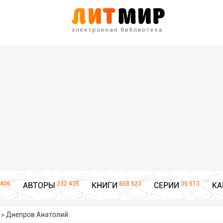
406
332 435
858 523
39 513
АВТОРЫ
КНИГИ
СЕРИИ
КА
>
Днепров Анатолий