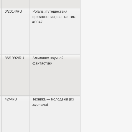
0/2014/RU
Polaris: путешествия,
приключения, фантастика
#0047
86/1992/RU
Альманах научной
фантастики
42/-/RU
Техника — молодежи (из
журнала)