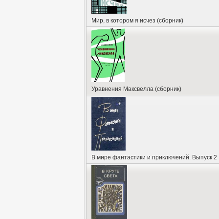
Мир, в котором я исчез (сборник)
Уравнения Максвелла (сборник)
В мире фантастики и приключений. Выпуск 2