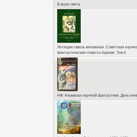
В круге света
Летящие сквозь мгновенье. Советская научно
фантастическая повесть-буриме. Том II.
НФ: Альманах научной фантастики. День гне