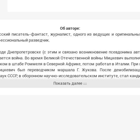
Об авторе:
сский писатель-фантаст, журналист, одного из ведущих и оригинальны
офессиональный разведчик.
оде Днепропетровске (с этим и связано возникновение псевдонима ав
ргается война. Во время Великой Отечественной войны Мицкевич выполн
ом в штабе Роммеля в Северной Африке, потом работал в Италии. При 
цкевич был переводчиком маршала Г. Жукова. После демобилизац
наук СССР, в оборонном научно-исследовательском институте, стал кан
ься на творчестве писателя, в котором присутствует антивоенная темат
Показать далее ↓↓
ведений Днепров всегда помещал некое удивительное изобретение, вокр
 НФ-рассказ поздно, почти в сорок лет («Кораблекрушение», 1958). 
изведений о разумных роботах в советской фантастике. Именно Днепров
му читателю весь спектр технических и социальных проблем, кот
олепном рассказе «Крабы идут по острову» Днепров применил
еймана. В 1960 году эти произведения войдут в первую книгу Днепров
у ставит его в ряд ведущих советских писателей-фантастов. Название
против его воли используется в качестве компьютера.