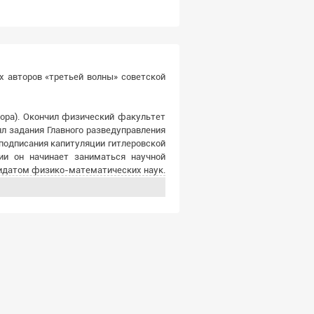
х авторов «третьей волны» советской
тора). Окончил физический факультет
ял задания Главного разведуправления
подписания капитуляции гитлеровской
ии он начинает заниматься научной
дидатом физико-математических наук.
ика, тема ответственности ученого за
уг которого развиваются, как сейчас
Вскоре появляется небольшая повесть
 в ряде произведений одним из первых
орые принесла в мир кибернетика и
 законы дарвиновской эволюции к
а — сборник НФ повестей и рассказов
 сборника идёт от повести «Уравнение