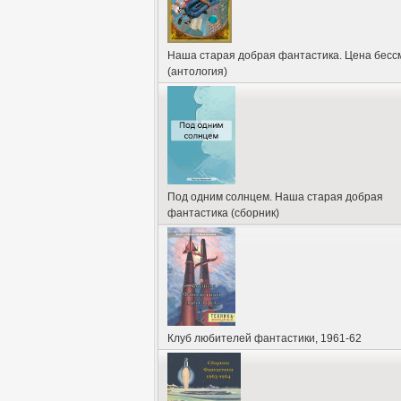
Ставрополь. В августе 1943 г. отоз
технических наук (1952). Имел 19
международных отношений АН СССР. Р
Наша старая добрая фантастика. Цена бесс
Награждён орденом Отечественной 
(антология)
Под одним солнцем. Наша старая добрая
фантастика (сборник)
Клуб любителей фантастики, 1961-62