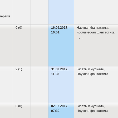
ван в ГРУ Генштаба, где служил до июня 1956 г. В дальнейшем работ
 научных трудов. С 1956 в Институте металлургии АН СССР, затем 
аботал научным редактором журнала «Техника — молодёжи». Прозу публи
мертия
войны II степени, медалями. Про службу у РОММЕЛЯ ни слова
0 (0)
16.09.2017,
Научная фантастика
,
10:51
Космическая фантастика
,
...
, ...
9 (1)
31.08.2017,
Газеты и журналы
,
11:08
Научная фантастика
0 (0)
02.03.2017,
Газеты и журналы
,
07:32
Научная фантастика