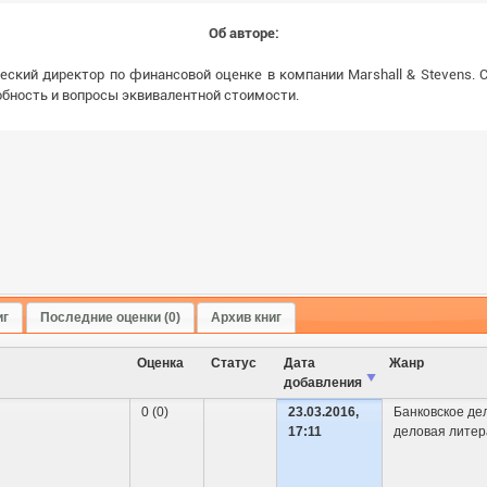
Об авторе:
еский директор по финансовой оценке в компании Marshall & Stevens.
обность и вопросы эквивалентной стоимости.
иг
Последние оценки (0)
Архив книг
Оценка
Cтатус
Дата
Жанр
добавления
0 (0)
23.03.2016,
Банковское де
17:11
деловая литер