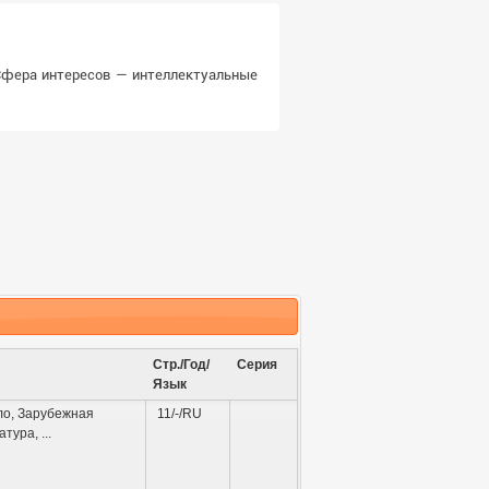
 Сфера интересов — интеллектуальные
Стр./Год/
Серия
Язык
ло
,
Зарубежная
11/-/RU
атура
,
...