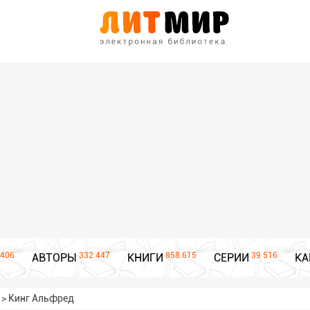
406
332 447
858 615
39 516
АВТОРЫ
КНИГИ
СЕРИИ
КА
>
Кинг Альфред