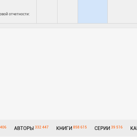
овой отчетности:
406
332 447
858 615
39 516
АВТОРЫ
КНИГИ
СЕРИИ
КА