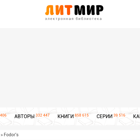
406
332 447
858 615
39 516
АВТОРЫ
КНИГИ
СЕРИИ
КА
>
Fodor's