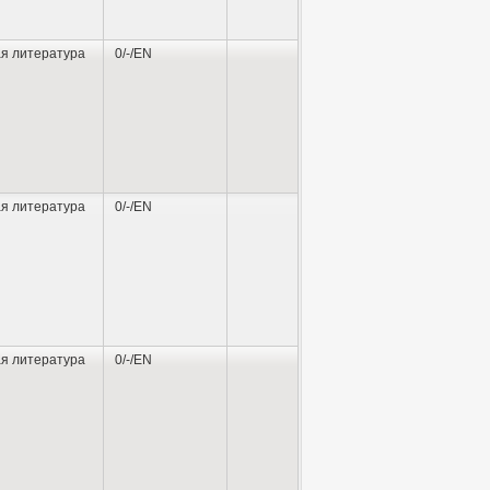
я литература
0/-/EN
я литература
0/-/EN
я литература
0/-/EN