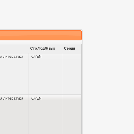
Стр./Год/Язык
Серия
я литература
0/-/EN
я литература
0/-/EN