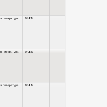
я литература
0/-/EN
я литература
0/-/EN
я литература
0/-/EN