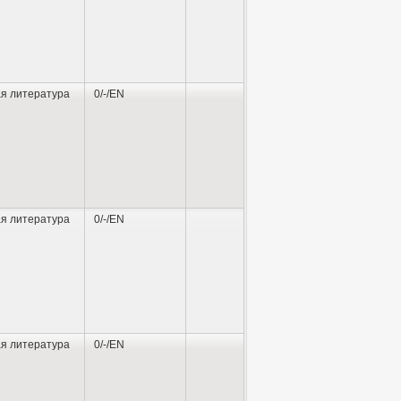
я литература
0/-/EN
я литература
0/-/EN
я литература
0/-/EN