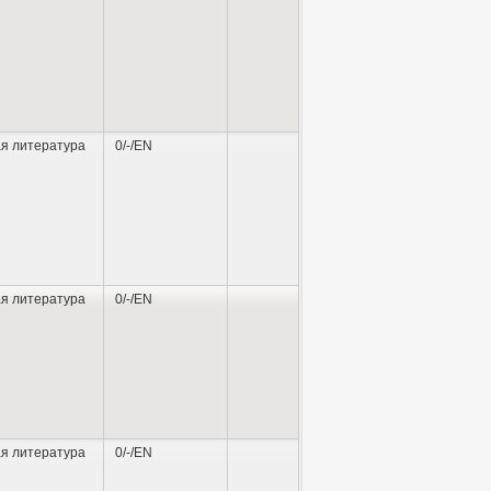
я литература
0/-/EN
я литература
0/-/EN
я литература
0/-/EN