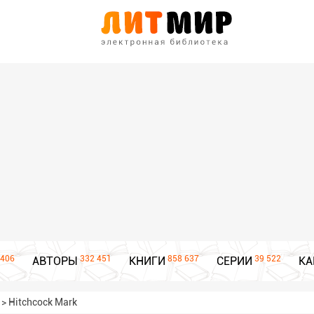
406
332 451
858 637
39 522
АВТОРЫ
КНИГИ
СЕРИИ
КА
>
Hitchcock Mark