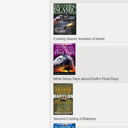
Coming Islamic Invasion of Israel
What Jesus Says about Earth's Final Days
Second Coming of Babylon