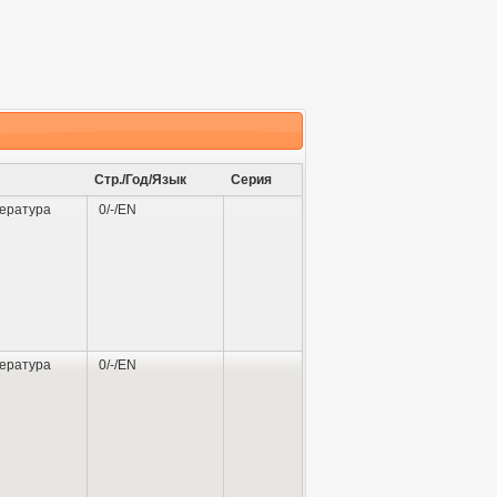
Стр./Год/Язык
Серия
ература
0/-/EN
ература
0/-/EN