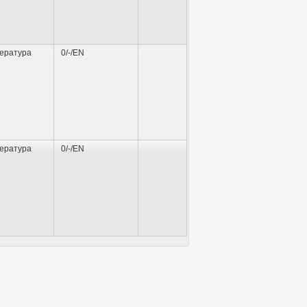
ература
0/-/EN
ература
0/-/EN