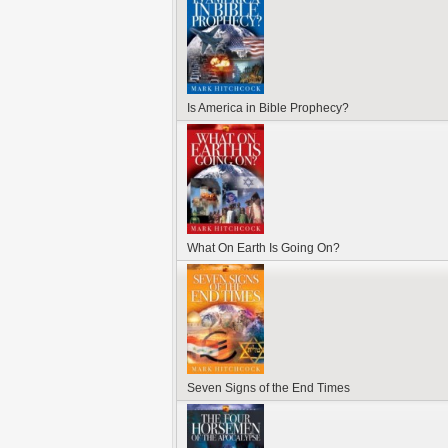
Is America in Bible Prophecy?
What On Earth Is Going On?
Seven Signs of the End Times