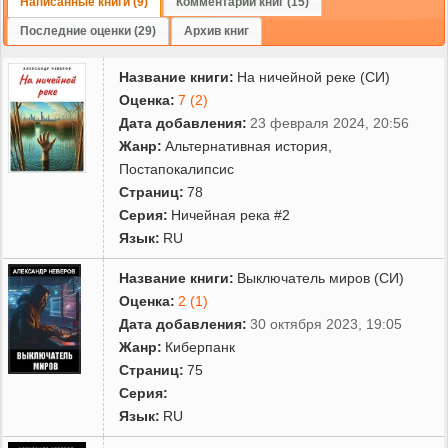
Написанные книги (9)
Комментарии книг (15)
Последние оценки (29)
Архив книг
Название книги:
На ничейной реке (СИ)
Оценка:
7 (2)
Дата добавления:
23 февраля 2024, 20:56
Жанр:
Альтернативная история
,
Постапокалипсис
Страниц:
78
Серия:
Ничейная река #2
Язык:
RU
Название книги:
Выключатель миров (СИ)
Оценка:
2 (1)
Дата добавления:
30 октября 2023, 19:05
Жанр:
Киберпанк
Страниц:
75
Серия:
Язык:
RU