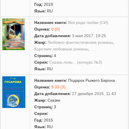
Год:
2019
Язык:
RU
Название книги:
Век ради любви (СИ)
Оценка:
0 (0)
Дата добавления:
3 мая 2017, 19:25
Жанр:
Любовно-фантастические романы
,
Короткие любовные романы
,
...
Страниц:
4
Серия:
Сказка-ложь... (конкурс №3)
Язык:
RU
Название книги:
Подарок Рыжего Барона
Оценка:
9.33 (3)
Дата добавления:
27 декабря 2015, 11:43
Жанр:
Сказки
Страниц:
3
Серия:
Год:
2015
Язык:
RU