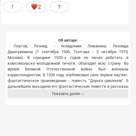
!
2
?
Об авторе:
Платов, Леонид - псевдоним Ломакина, Леонида
Дмитриевича (1 сентября 1906, Полтава - 5 октября 1979,
Москва). В середине 1920-х годов он начал работать в
комсомольско-молодежной печати, объездил всю страну. Во
время Великой Отечественной войны был военным
корреспондентом. В 1938 году опубликовал свое первое научно-
фантастическое произведение - повесть "Дорога циклонов". В
дальнейшем выходили его фантастические повести и рассказы
"ближнего прицела" - "Концентрат сна" (1939), "Господин Бибабо"
Показать далее ↓↓
(1939), "Опасный груз" (1939). В 1947 году по мотивам романа С.А.
Обручева "Земля Санникова" он создал киноповесть "Птица
Маук". Позже Леонид Платов обращается к естественно-
географической фантастике, создав дилогию "Архипелаг
исчезающих островов" (1949) и "Страна Семи Трав" (1954), в
которых рассказывается об экспедициях на Крайний Север с
поисках неведомой земли. К циклу "Повестей о Ветлугине"