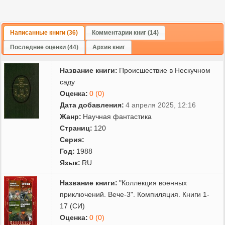
также относится и повесть "Земля Савчука" (1941) и рассказ
"Каменный холм" (1941). Потом писатель отходит от
фантастики, обратившись к военно-приключенческой тематике:
выходят роман "Секретный фарватер" (1964), повести "Бухта
Написанные книги (36)
Комментарии книг (14)
Потаенная", "Когти тигра", "Предела нет" и др. Роман "Секретный
Последние оценки (44)
Архив книг
фарватер" был экранизирован в 1987 году режиссером Вадимом
Костроменко, а главную роль, офицера-моряка Бориса Шубина,
Название книги:
Происшествие в Нескучном
в фильме сыграл Анатолий Котенев.
саду
Оценка:
0 (0)
Дата добавления:
4 апреля 2025, 12:16
Жанр:
Научная фантастика
Страниц:
120
Серия:
Год:
1988
Язык:
RU
Название книги:
"Коллекция военных
приключений. Вече-3". Компиляция. Книги 1-
17 (СИ)
Оценка:
0 (0)