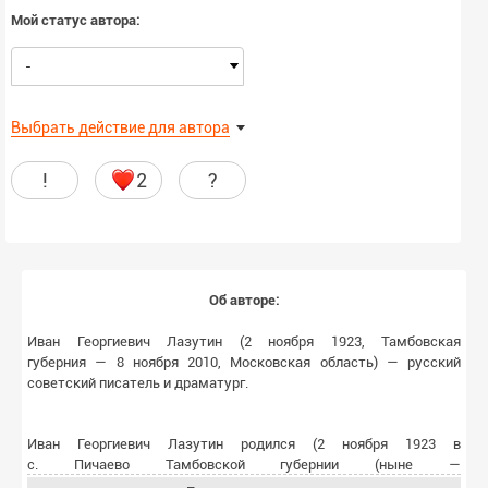
Мой статус автора:
-
Выбрать действие для автора
!
2
?
Об авторе:
Иван Георгиевич Лазутин (
2 ноября
1923
,
Тамбовская
губерния
—
8 ноября
2010
,
Московская область
) — русский
советский писатель и драматург.
Иван Георгиевич Лазутин родился (
2 ноября
1923
в
с.
Пичаево
Тамбовской губернии
(ныне —
с.
Пичаево
,
районный
центр в
Тамбовской области
) в