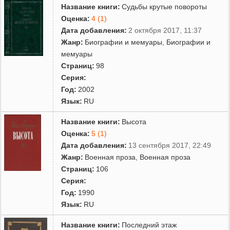
Сержант милиции (1957),
Название книги:
Судьбы крутые повороты
Оценка:
4 (1)
Суд идет (1962),
Дата добавления:
2 октября 2017, 11:37
Высота,
Жанр:
Биографии и мемуары
,
Биографии и
мемуары
Матросская тишина,
Страниц:
98
Крылья и цепи,
Серия:
Год:
2002
Тысяча первый поединок (1971)
Язык:
RU
Родник пробивает камни (1974),
Название книги:
Высота
Обрывистые берега (1982—1986),
Оценка:
5 (1)
Дата добавления:
13 сентября 2017, 22:49
В огне повенчанные (1984),
Жанр:
Военная проза
,
Военная проза
Черные лебеди (1990).
Страниц:
106
Серия:
Год:
1990
В начале 2000-х годов Иван Лазутин издал двухтомник
Язык:
RU
воспоминаний «Судьбы крутые повороты».
Название книги:
Последний этаж