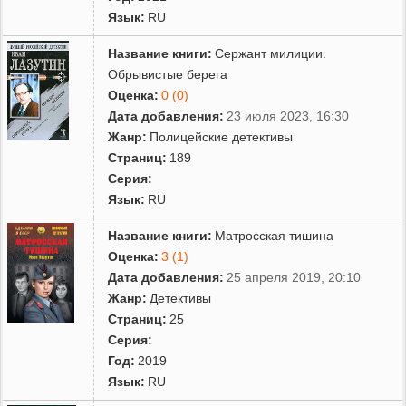
Язык:
RU
Член Союза писателей СССР. Работал в аппарате Союза.
Название книги:
Сержант милиции.
Обрывистые берега
Умер писатель 8 ноября 2010 года в поселке
Оценка:
0 (0)
Абрамцево
Московской области
.
Дата добавления:
23 июля 2023, 16:30
Жанр:
Полицейские детективы
Ещё студентом работал в литературной студии,
Страниц:
189
руководимой
В. А. Луговским
.
Серия:
Язык:
RU
Основная тема произведений И. Лазутина — доблестный
Название книги:
Матросская тишина
трудовой и ратный подвиг советского народа, актуальные
Оценка:
3 (1)
проблемы современности — воспитание подрастающего
поколения, становление характера молодого человека,
Дата добавления:
25 апреля 2019, 20:10
укрепление законности и правопорядка и др.
Жанр:
Детективы
Страниц:
25
Серия:
Автор повестей и романов:
Год:
2019
Язык:
RU