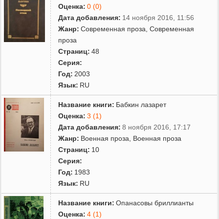
Произведения И. Лазутина переведены на ряд языков СССР и
Оценка:
0 (0)
мира, в том числе на английский.
Дата добавления:
14 ноября 2016, 11:56
Жанр:
Современная проза
,
Современная
проза
Страниц:
48
Серия:
Год:
2003
Язык:
RU
Название книги:
Бабкин лазарет
Оценка:
3 (1)
Дата добавления:
8 ноября 2016, 17:17
Жанр:
Военная проза
,
Военная проза
Страниц:
10
Серия:
Год:
1983
Язык:
RU
Название книги:
Опанасовы бриллианты
Оценка:
4 (1)