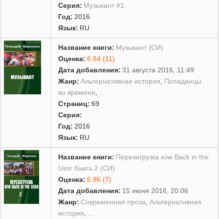
Серия:
Музыкант #1
Год:
2016
Язык:
RU
Название книги:
Музыкант (СИ)
Оценка:
6.64 (11)
Дата добавления:
31 августа 2016, 11:49
Жанр:
Альтернативная история
,
Попаданцы
во времени
,
...
Страниц:
69
Серия:
Год:
2016
Язык:
RU
Название книги:
Перезагрузка или Back in the
Ussr Книга 2 (СИ)
Оценка:
6.86 (7)
Дата добавления:
15 июня 2016, 20:06
Жанр:
Современная проза
,
Альтернативная
история
,
...