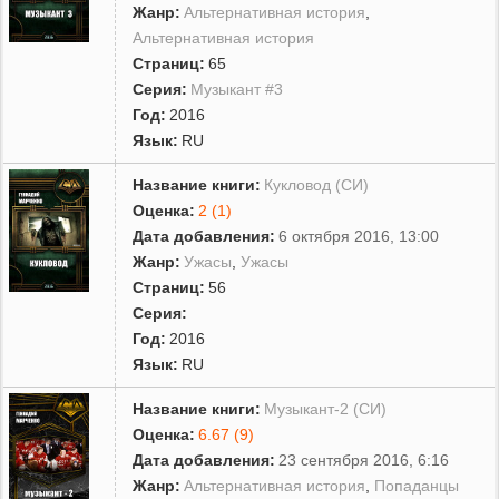
Жанр:
Альтернативная история
,
Альтернативная история
Страниц:
65
Серия:
Музыкант #3
Год:
2016
Язык:
RU
Название книги:
Кукловод (СИ)
Оценка:
2 (1)
Дата добавления:
6 октября 2016, 13:00
Жанр:
Ужасы
,
Ужасы
Страниц:
56
Серия:
Год:
2016
Язык:
RU
Название книги:
Музыкант-2 (СИ)
Оценка:
6.67 (9)
Дата добавления:
23 сентября 2016, 6:16
Жанр:
Альтернативная история
,
Попаданцы