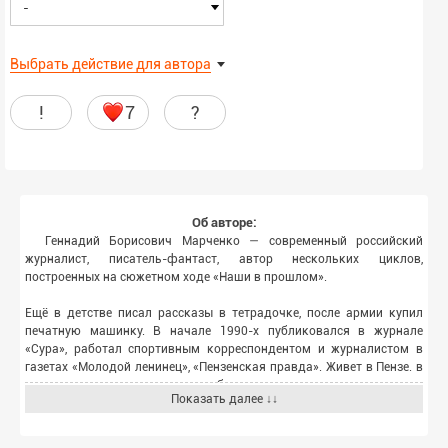
-
Выбрать действие для автора
!
7
?
Об авторе:
Геннадий Борисович Марченко — современный российский
журналист, писатель-фантаст, автор нескольких циклов,
построенных на сюжетном ходе «Наши в прошлом».
Ещё в детстве писал рассказы в тетрадочке, после армии купил
печатную машинку. В начале 1990-х публиковался в журнале
«Сура», работал спортивным корреспондентом и журналистом в
газетах «Молодой ленинец», «Пензенская правда». Живет в Пензе. в
настоящее время продолжает работать журналистом.
Показать далее ↓↓
С 2015 года Геннадий Марченко начал публиковать свои рассказы
на сайте Журнал «Самиздат». За ними последовала проза более